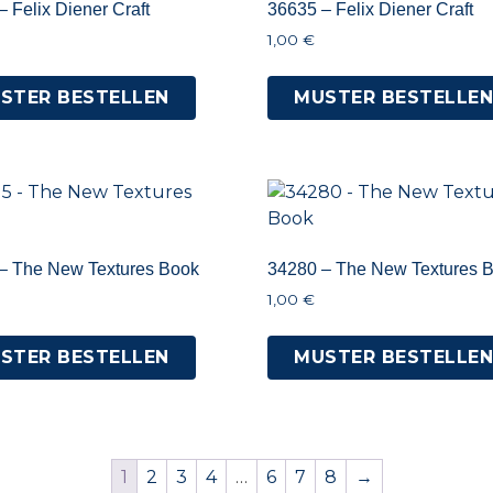
 Felix Diener Craft
36635 – Felix Diener Craft
1,00
€
STER BESTELLEN
MUSTER BESTELLE
– The New Textures Book
34280 – The New Textures 
1,00
€
STER BESTELLEN
MUSTER BESTELLE
1
2
3
4
…
6
7
8
→