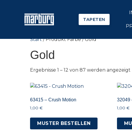
TAPETEN
P
Start
/ Produkt Farbe / Gold
Gold
Ergebnisse 1 – 12 von 87 werden angezeigt
63415 – Crush Motion
32049 
1,00
€
1,00
€
MUSTER BESTELLEN
MU