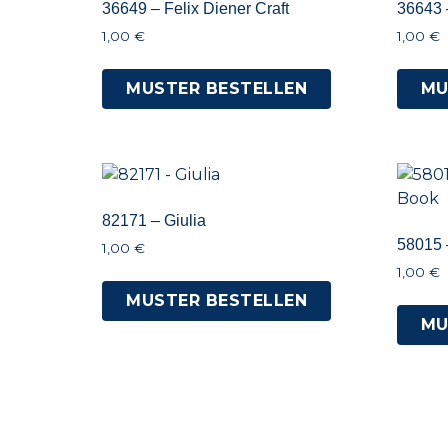
36649 – Felix Diener Craft
36643 –
1,00
€
1,00
€
MUSTER BESTELLEN
MU
82171 – Giulia
58015 
1,00
€
1,00
€
MUSTER BESTELLEN
MU