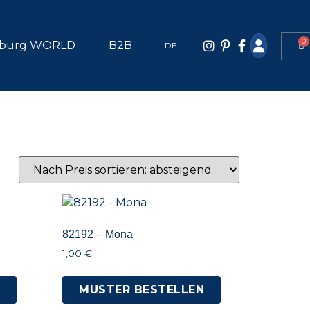
0
burg WORLD
B2B
DE
82192 – Mona
1,00
€
N
MUSTER BESTELLEN