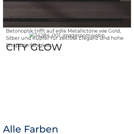
Die City Glow Kollektion vereint urbanen Chic mit
feinem, subtilen Schimmer: Eine ruhige
Betonoptik trifft auf edle Metallic­töne wie Gold,
Silber und Kupfer für zeitlose Eleganz und hohe
CITY GLOW
Strapazierfähigkeit.
Alle Farben