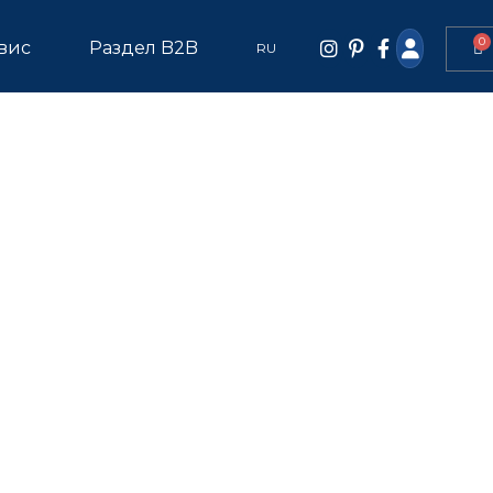
0
вис
Раздел B2B
RU