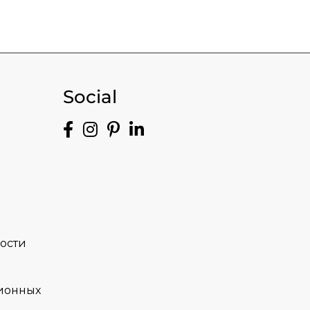
Social
ости
ионных