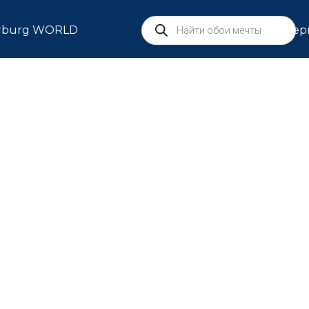
rburg WORLD
Сер