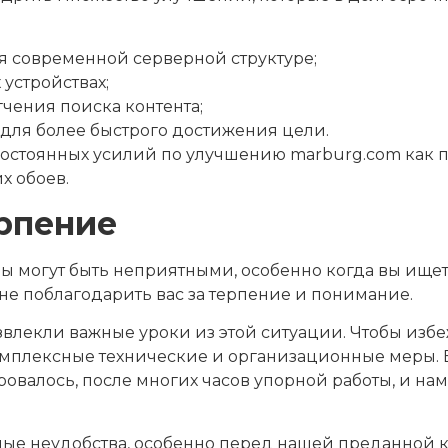
я современной серверной структуре;
устройствах;
чения поиска контента;
для более быстрого достижения цели.
постоянных усилий по улучшению marburg.com как
х обоев.
ерпение
ы могут быть неприятными, особенно когда вы ище
е поблагодарить вас за терпение и понимание.
звлекли важные уроки из этой ситуации. Чтобы изб
омплексные технические и организационные меры. 
ировалось, после многих часов упорной работы, и н
е неудобства, особенно перед нашей преданной к