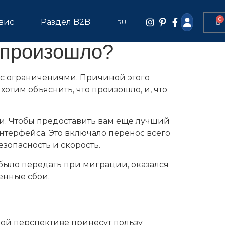
0
вис
Раздел B2B
RU
о произошло?
с ограничениями. Причиной этого
отим объяснить, что произошло, и, что
и. Чтобы предоставить вам еще лучший
нтерфейса. Это включало перенос всего
езопасность и скорость.
было передать при миграции, оказался
енные сбои.
ной перспективе принесут пользу