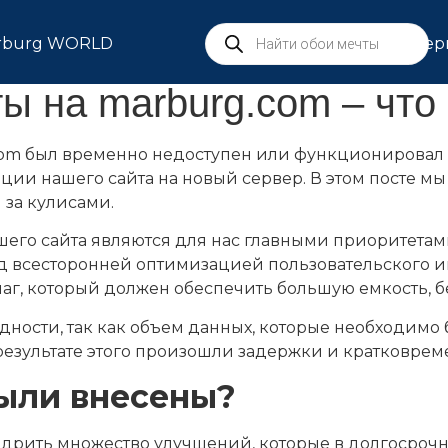
rburg WORLD
Сер
ты на marburg.com – чт
com был временно недоступен или функционировал 
и нашего сайта на новый сервер. В этом посте мы х
 за кулисами.
шего сайта являются для нас главными приоритетам
ад всесторонней оптимизацией пользовательского и
шаг, который должен обеспечить большую емкость, б
ности, так как объем данных, которые необходимо 
результате этого произошли задержки и кратковрем
ыли внесены?
недрить множество улучшений, которые в долгосроч