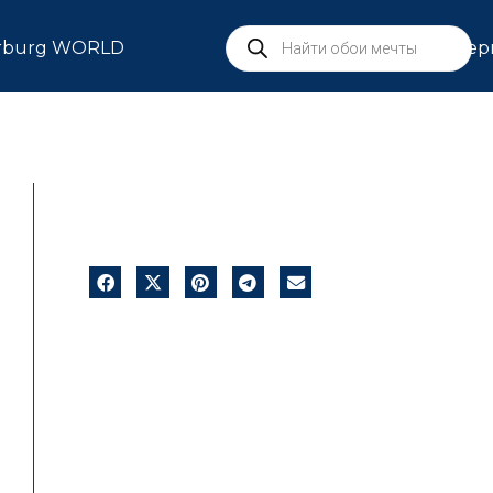
rburg WORLD
Сер