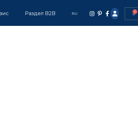
0
вис
Раздел B2B
RU