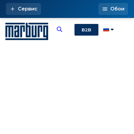
Сервис
Обои
B2B