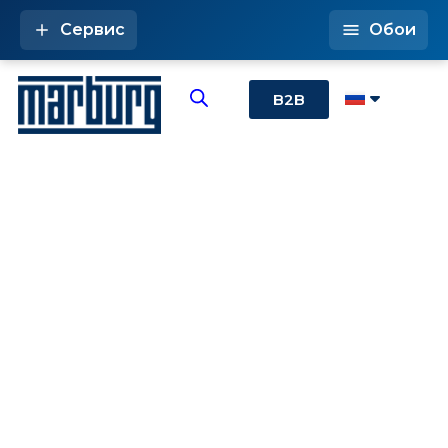
Сервис
Обои
B2B