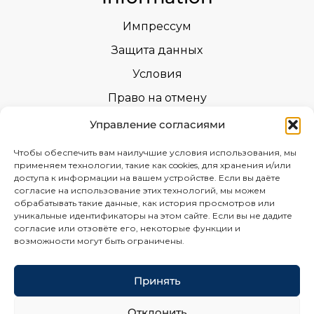
Импрессум
Защита данных
Условия
Право на отмену
Возврат товара
Управление согласиями
Уведомления о безопасности
Чтобы обеспечить вам наилучшие условия использования, мы
применяем технологии, такие как cookies, для хранения и/или
Сертификаты
доступа к информации на вашем устройстве. Если вы даёте
согласие на использование этих технологий, мы можем
Декларации эксплуатационных характеристик
обрабатывать такие данные, как история просмотров или
уникальные идентификаторы на этом сайте. Если вы не дадите
бланк отзыва
согласие или отзовёте его, некоторые функции и
возможности могут быть ограничены.
Social
Принять
Отклонить