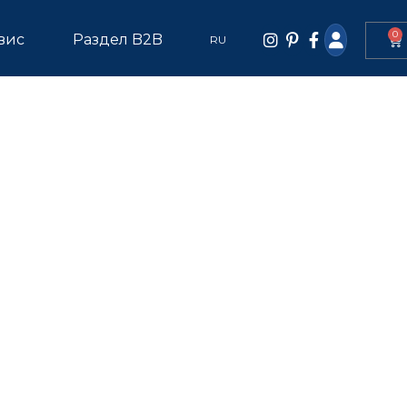
0
вис
Раздел B2B
RU