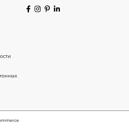
ости
ионных
-Commerce