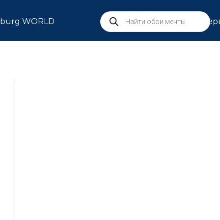
rburg WORLD
Сер