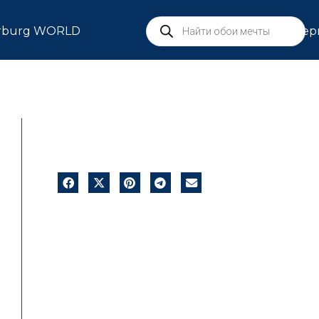
rburg WORLD
Сер