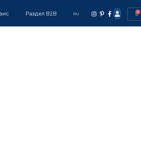
0
вис
Раздел B2B
RU