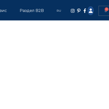
0
вис
Раздел B2B
RU