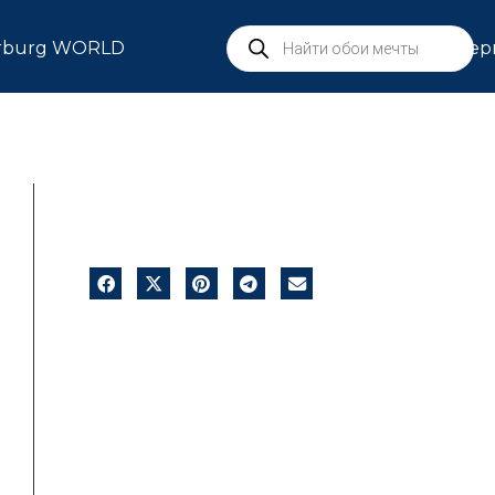
rburg WORLD
Сер