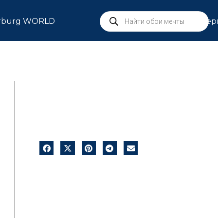
rburg WORLD
Сер