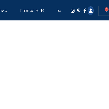
0
вис
Раздел B2B
RU