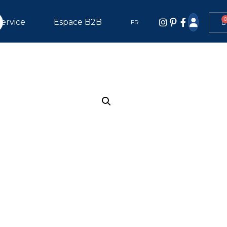
Service
Espace B2B
FR