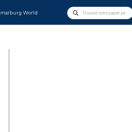
marburg World
S