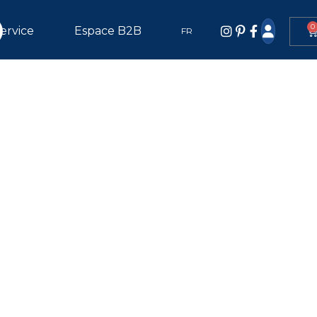
0
ervice
Espace B2B
FR