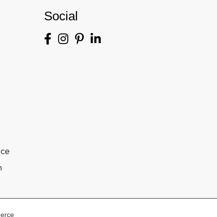
Social
nce
n
merce