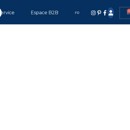
Service
Espace B2B
FR