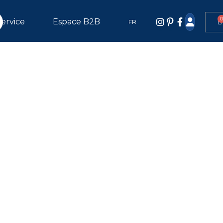
Service
Espace B2B
FR