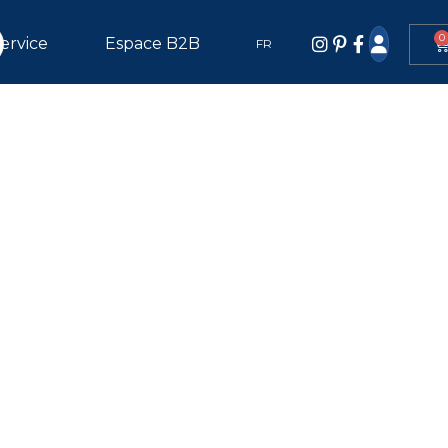
0
ervice
Espace B2B
FR