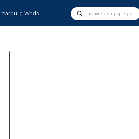
marburg World
S