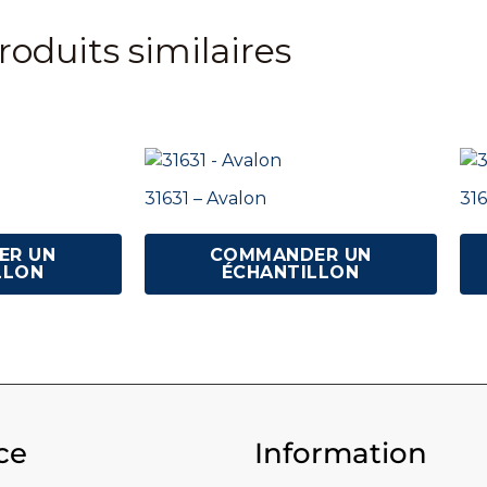
roduits similaires
31631 – Avalon
316
ER UN
COMMANDER UN
LLON
ÉCHANTILLON
ce
Information