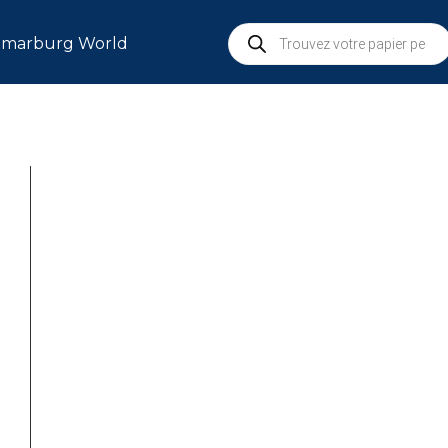
marburg World
S