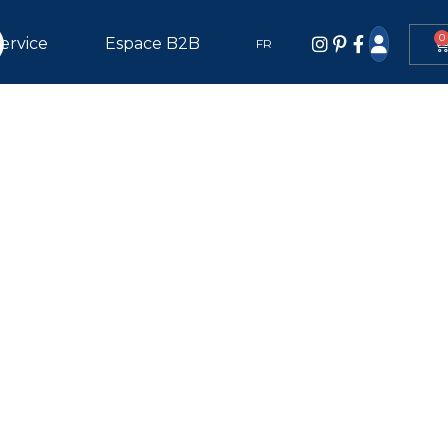
0
ervice
Espace B2B
FR