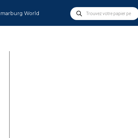
marburg World
S