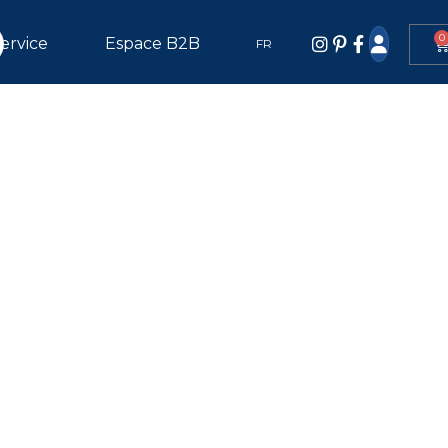
0
ervice
Espace B2B
FR