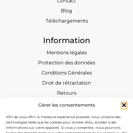
Contact
Blog
Téléchargements
Information
Mentions légales
Protection des données
Conditions Générales
Droit de rétractation
Retours
Instructions de sécurité
Gérer les consentements
Certifications
Afin de vous offrir la meilleure expérience possible, nous utilisons des
technologies telles que les cookies pour stocker et/ou accéder à des
Déclarations de performance
informations sur votre appareil. Si vous y consentez, nous pourrons
traiter des données telles que votre comportement de navigation ou des