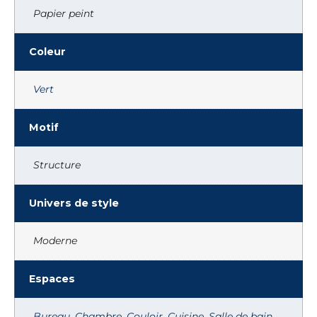
Papier peint
Coleur
Vert
Motif
Structure
Univers de style
Moderne
Espaces
Bureau
,
Chambre
,
Couloir
,
Cuisine
,
Salle de bain
,