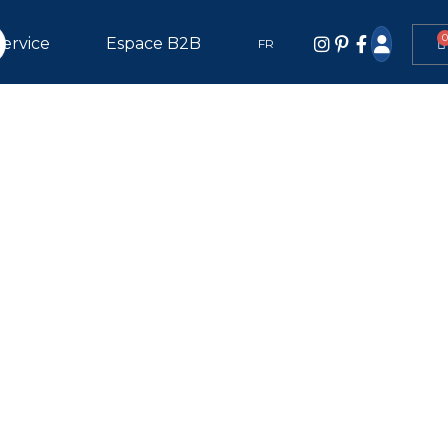
Service
Espace B2B
FR