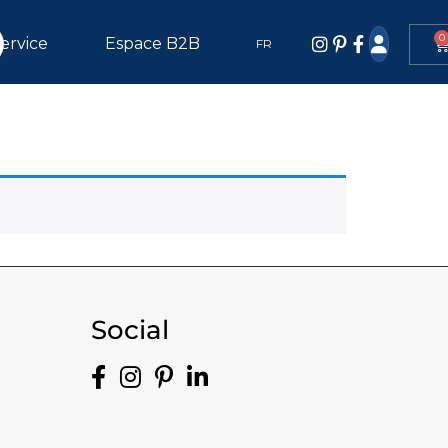
0
ervice
Espace B2B
FR
Social