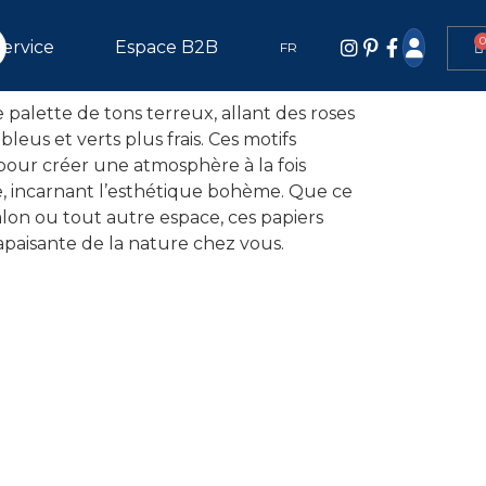
 motif capture les courbes douces des
s formes gracieuses des arbres dans un
Service
Espace B2B
FR
 palette de tons terreux, allant des roses
eus et verts plus frais. Ces motifs
 pour créer une atmosphère à la fois
, incarnant l’esthétique bohème. Que ce
alon ou tout autre espace, ces papiers
 apaisante de la nature chez vous.