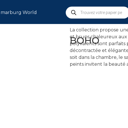
beauté naturelle. Chaque
collines vallonnées et le
marburg World
style impressionniste.
La collection propose une
et bruns chaleureux aux bl
BOHO
polyvalents sont parfaits
décontractée et élégante
soit dans la chambre, le s
peints invitent la beauté