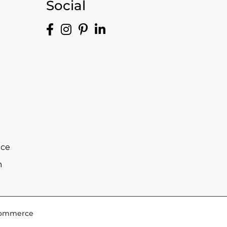
Social
nce
n
-Commerce