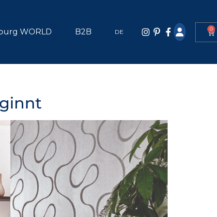
0
burg WORLD
B2B
DE
ginnt